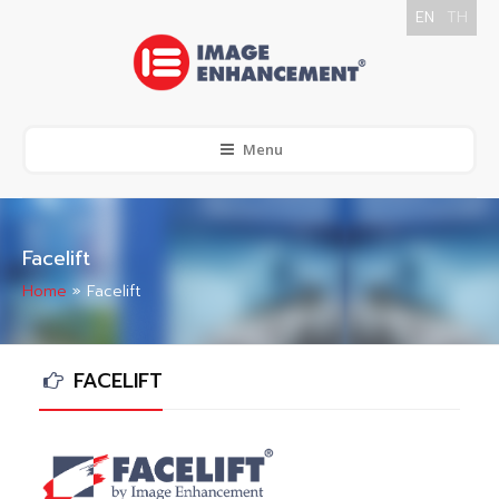
EN
TH
Menu
Facelift
Home
»
Facelift
FACELIFT